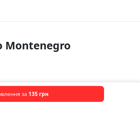
o Montenegro
овлення за
135 грн